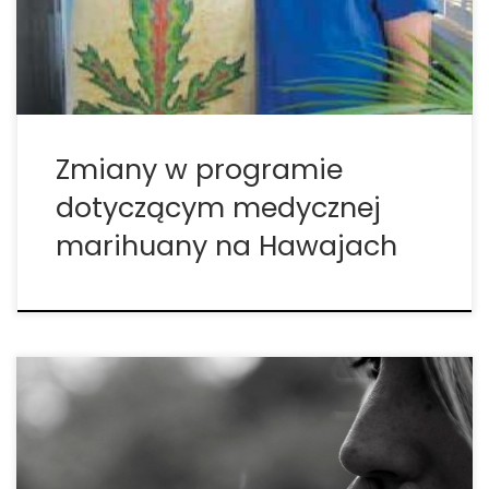
marihuany. Kolejnych jedenaście przychodni będzie
rozprzestrzenionych na innych wyspach. […]
Zmiany w programie
dotyczącym medycznej
marihuany na Hawajach
Jest to problem, którym chcą się zająć teraz, kiedy
Hawaje tworzą przychodnie medycznej marihuany.
Cindy Evans i 15 innych ustawodawców