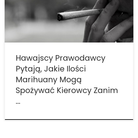
wprowadziło rezolucję wzywającą Państwowy
Departament Zdrowia do badania, czy dana osoba
może bezpiecznie kierować samochodem pod
wpływem marihuany. Marihuana jest […]
Hawajscy Prawodawcy
Pytają, Jakie Ilości
Marihuany Mogą
Spożywać Kierowcy Zanim
…