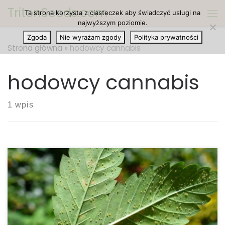
TritonSeeds.com
Ta strona korzysta z ciasteczek aby świadczyć usługi na
Przejdź do treści
Me
najwyższym poziomie.
Zgoda
Nie wyrażam zgody
Polityka prywatności
Strona główna
»
hodowcy cannabis
hodowcy cannabis
1 wpis
Zarówno doświadczeni, jak i początkujący hodowcy
konopi wiedzą, że szkodniki mogą zrujnować plony,
bez względu na to, jak dobrze podlewane, karmione
czy pielęgnowane są rośliny. Jednym z kluczy do