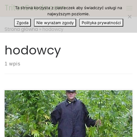
TritonSeeds.com
Ta strona korzysta z ciasteczek aby świadczyć usługi na
Przejdź do treści
Me
najwyższym poziomie.
Zgoda
Nie wyrażam zgody
Polityka prywatności
Strona główna
»
hodowcy
hodowcy
1 wpis
We wtorek gubernator Jay Inslee podpisał ustawę,
która określa pierwszy w kraju państwowy program
certyfikacji organicznej marihuany. Za około półtora
roku zarząd Washington Agriculture zacznie
certyfikować i regulować rynek organicznej