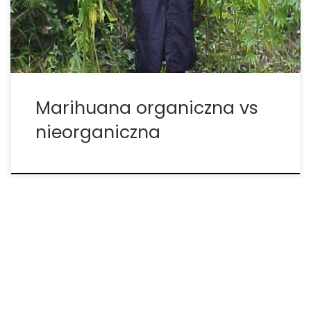
marihuany w Waszyngtonie. Ale czy przypadkiem
nie ma już organicznej […]
Marihuana organiczna vs
nieorganiczna