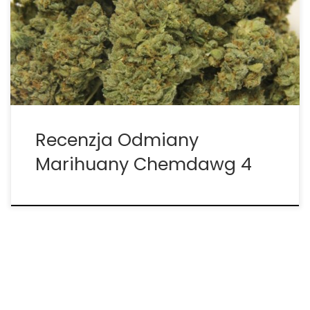
To ostre zioło inspiruje do twórczego myślenia i
wytwarza głęboko odprężające efekty cielesne.
Niezwykle mocna odmiana, często zawiera THC na
[…]
Recenzja Odmiany
Marihuany Chemdawg 4