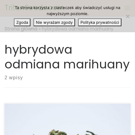
TritonSeeds.com
Ta strona korzysta z ciasteczek aby świadczyć usługi na
Przejdź do treści
Me
najwyższym poziomie.
Zgoda
Nie wyrażam zgody
Polityka prywatności
Strona główna
»
hybrydowa odmiana marihuany
hybrydowa
odmiana marihuany
2 wpisy
Ilość THC: 18 procent Ilość CBD: 0.1 procent
Rodowód: Trainwreck, White Widow Permafrost to