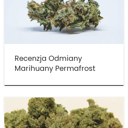
hybrydowa odmiana marihuany, która daje mroźne,
białe pąki. Ta odmiana idealnie inspiruje kreatywne
myślenie wprawiając w stan skupienie. Permafrost
to zrównoważona hybryda z umiarkowanymi
ilościami THC. […]
Recenzja Odmiany
Marihuany Permafrost
Ilość THC: 22 procent Ilość CBD: 0.1 procent
Rodowód: Chemdawg Chemdawg 4 to mocno
dominujący w indicę fenotyp rodziny Chemdawg.