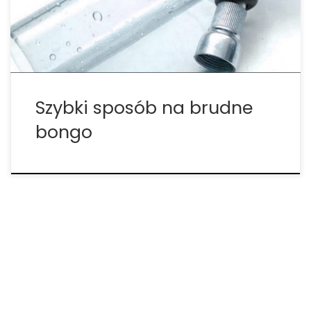
spieszysz? 1. Zagotuj wodę Użyj najczystszej wody
jak to tylko możliwe, więc […]
Szybki sposób na brudne
bongo