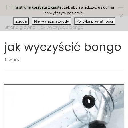
TritonSeeds.com
Ta strona korzysta z ciasteczek aby świadczyć usługi na
Przejdź do treści
Me
najwyższym poziomie.
Zgoda
Nie wyrażam zgody
Polityka prywatności
Strona główna
»
jak wyczyścić bongo
jak wyczyścić bongo
1 wpis
Wielu doświadczonych palaczy wie, że najlepszym
sposobem na wyczyszczenie bongo jest 99%
alkohol izopropylowy i oczywiście mieszanka soli.
Ale co, jeśli nie masz tych składników i bardzo się