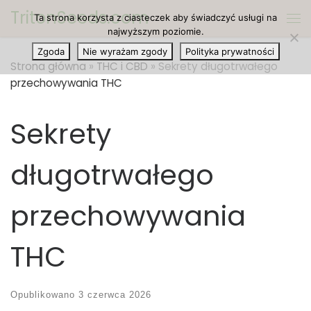
TritonSeeds.com
Ta strona korzysta z ciasteczek aby świadczyć usługi na
Przejdź do treści
Me
najwyższym poziomie.
Zgoda
Nie wyrażam zgody
Polityka prywatności
Strona główna
»
THC i CBD
»
Sekrety długotrwałego
przechowywania THC
Sekrety
długotrwałego
przechowywania
THC
Opublikowano
3 czerwca 2026