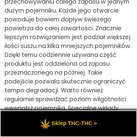
przechowywaniu całego zapasu w jednym
dużym pojemniku. Każde jego otwarcie
powoduje bowiem dopływ świeżego
powietrza do całej zawartości. Znacznie
lepszym rozwiązaniem jest podział większej
ilości suszu na kilka mniejszych pojemników.
Dzięki temu codziennie używana część
produktu jest oddzielona od zapasu
przeznaczonego na później. Takie
podejście pozwala skutecznie ograniczyć
tempo degradacji. Warto również
regularnie sprawdzać poziom wilgotności
wewnątrz pojemnika. Specjalne wkłady
stabilizujące wilgotność mogą znacząco
Sklep THC-THC »
poprawić warunki przechowywania.
Dodatkowo pomagają chronić aromat