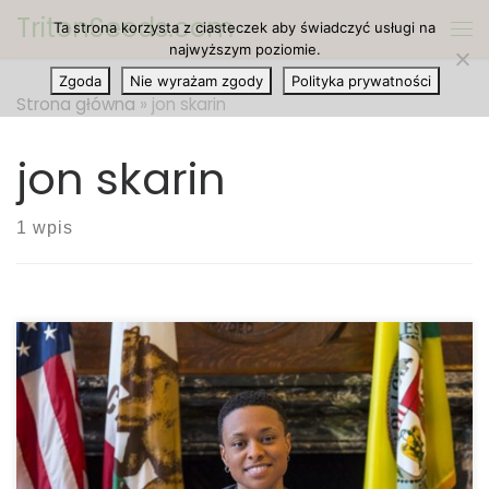
TritonSeeds.com
Ta strona korzysta z ciasteczek aby świadczyć usługi na
Przejdź do treści
Me
najwyższym poziomie.
Zgoda
Nie wyrażam zgody
Polityka prywatności
Strona główna
»
jon skarin
jon skarin
1 wpis
MA: Bankierzy stanowi starają się wyeliminować
ryzyko. Gdy banki w Massachusetts patrzą na
rekreacyjną marihuanę, widzą te same możliwości,
które intrygują wielu inwestorów i firmy: szybko