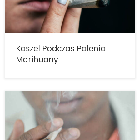
niektórzy regularni palacze również kaszlą, nawet
jeśli nie palą marihuany. […]
Kaszel Podczas Palenia
Marihuany
Powszechna miejska legenda kultury cannabis
mówi, że kaszel po spożyciu porcji marihuany
pomoże Ci osiągnąć wyższy poziom odurzenia. Ma
to sens prawda? W końcu wydaje się, że kaszel