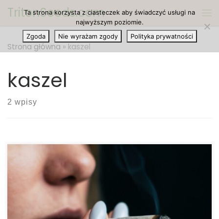
TritonSeeds.com
Ta strona korzysta z ciasteczek aby świadczyć usługi na
Przejdź do treści
Me
najwyższym poziomie.
Zgoda
Nie wyrażam zgody
Polityka prywatności
Strona główna
»
kaszel
kaszel
2 wpisy
Prawie wszyscy palacze doświadczają kaszlu
podczas palenia marihuany. Czemu nie? Kaszel jest
naturalną reakcją organizmu, której możesz
doświadczyć nie tylko podczas palenia marihuany,
ale także podczas palenia tytoniu. W rzeczywistości