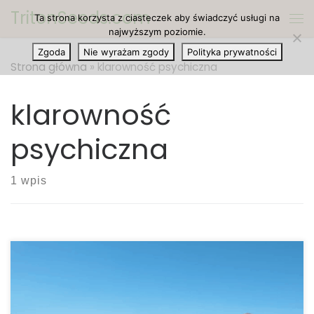
TritonSeeds.com
Ta strona korzysta z ciasteczek aby świadczyć usługi na
Przejdź do treści
Me
najwyższym poziomie.
Zgoda
Nie wyrażam zgody
Polityka prywatności
Strona główna
»
klarowność psychiczna
klarowność
psychiczna
1 wpis
Medytacja to jeden z najważniejszych sposobów na
uspokojenie umysłu oraz relaks. Medytacja daje