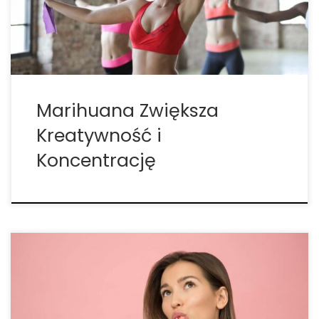
wspierają ideę, że faktycznie ma to pozytywny
wpływ na którekolwiek z nich? Wiele osób, […]
Marihuana Zwiększa
Kreatywność i
Koncentrację
Nauka wyjaśnia, dlaczego marihuana inspiruje tak
wielu ludzi. Marihuana reguluje dwie subtelne, ale
bardzo ważne bramy, przez które doświadczamy