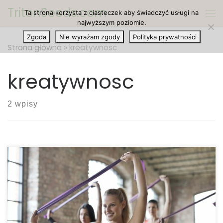
TritonSeeds.com
Ta strona korzysta z ciasteczek aby świadczyć usługi na
Przejdź do treści
Me
najwyższym poziomie.
Zgoda
Nie wyrażam zgody
Polityka prywatności
Strona główna
»
kreatywnosc
kreatywnosc
2 wpisy
Czy konopie indyjskie zwiększają kreatywność i
koncentrację? Istnieją różne mechanizmy, dzięki
którym marihuana może wpływać na kreatywność i
koncentrację. Ale czy są jakieś dane naukowe, które