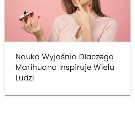
swojego życia. Regularni użytkownicy cannabis
często zgłaszają ważny efekt uboczny palenia
marihuany – wszystko w twoim życiu wydaje się
niesamowite. Pizza […]
Nauka Wyjaśnia Dlaczego
Marihuana Inspiruje Wielu
Ludzi