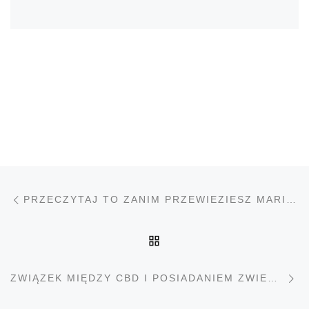
Nawigacja wpisu
Poprzedni wpis
PRZECZYTAJ TO ZANIM PRZEWIEZIESZ MARIHUANĘ SAMOCHODEM
POWRÓT DO LISTY PO
N
ZWIĄZEK MIĘDZY CBD I POSIADANIEM ZWIERZĄT DOMOWYCH