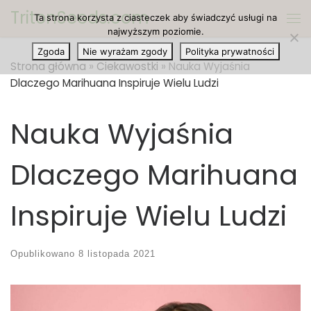
TritonSeeds.com
Ta strona korzysta z ciasteczek aby świadczyć usługi na
Przejdź do treści
Me
najwyższym poziomie.
Zgoda
Nie wyrażam zgody
Polityka prywatności
Strona główna
»
Ciekawostki
»
Nauka Wyjaśnia
Dlaczego Marihuana Inspiruje Wielu Ludzi
Nauka Wyjaśnia
Dlaczego Marihuana
Inspiruje Wielu Ludzi
Opublikowano
8 listopada 2021