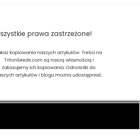
szystkie prawa zastrzeżone!
akaz kopiowania naszych artykułów. Treści na
TritonSeeds.com są naszą własnością i
zakazujemy ich kopiowania. Odnośniki do
aszych artykułów i blogu można udostępniać.
is, konopiach indyjskich, CBD, RSO, THC.