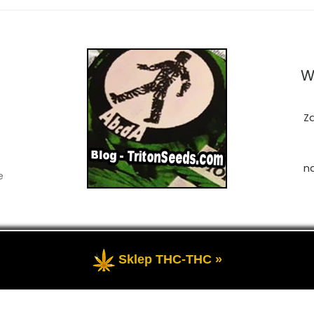
W
Z
n
e
Sklep THC-THC »
zastrzeżone
- Przedstawia portal-blog o Marihuanie, cannab