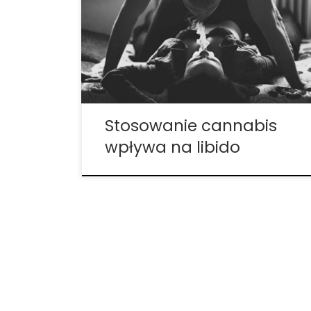
3.000 lat, ale czy naprawdę i w jaki sposób
wpływa ono na libido? Wpływ substancji
takich jak alkohol i kokaina na popęd
seksualny został już dawno dobrze
udokumentowany. Nie […]
Stosowanie cannabis
wpływa na libido