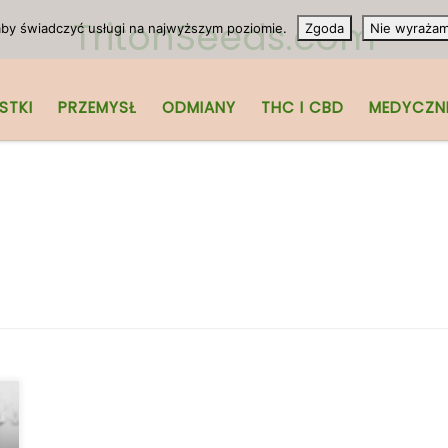
TritonSeeds.com
 aby świadczyć usługi na najwyższym poziomie.
Zgoda
Nie wyraża
STKI
PRZEMYSŁ
ODMIANY
THC I CBD
MEDYCZN