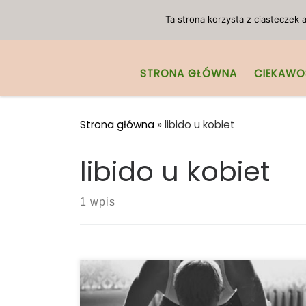
Przejdź do treści
Ta strona korzysta z ciasteczek
STRONA GŁÓWNA
CIEKAWO
Strona główna
»
libido u kobiet
libido u kobiet
1 wpis
Cannabis stosowane było jako afrodyzjak
przez wiele starożytnych kultur od prawie