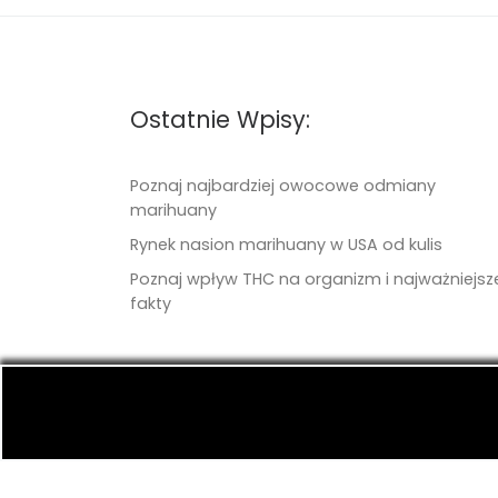
Ostatnie Wpisy:
Poznaj najbardziej owocowe odmiany
marihuany
Rynek nasion marihuany w USA od kulis
Poznaj wpływ THC na organizm i najważniejsz
fakty
© 2026
TritonSeeds.com
– Wszelkie prawa 