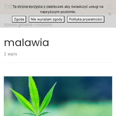
TritonSeeds.com
Ta strona korzysta z ciasteczek aby świadczyć usługi na
Przejdź do treści
Me
najwyższym poziomie.
Zgoda
Nie wyrażam zgody
Polityka prywatności
Strona główna
»
malawia
malawia
1 wpis
Produkcja i stosowanie marihuany jest nielegalne w
dużej części Afryki, która pomimo zakazu ustępuje
tylko Amerykanom pod względem produkcji oraz
konsumpcji. Maleńki naród Lesotho jest jedynym