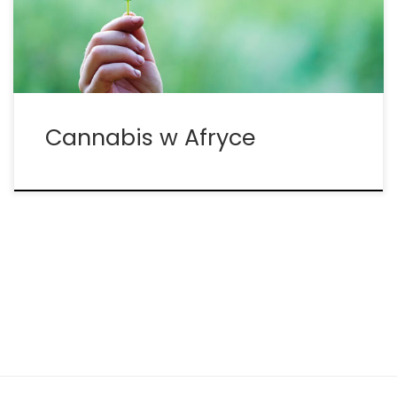
krajem w Afryce, który wydaje licencje na uprawę
konopi. Raporty pokazują, że duża część […]
Cannabis w Afryce