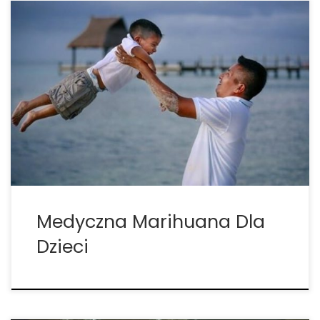
Medyczna marihuana dla dzieci – Coraz więcej
rodziców sięga po CBD. Rodzice ciężko pracują, aby
zapewnić swoim dzieciom jak najlepsze życie, a
wraz z rozprzestrzenianiem się wiedzy o medycznej
marihuanie, coraz więcej z nich sięga po CBD. Każdy
rodzic niewątpliwie […]
Medyczna Marihuana Dla
Dzieci