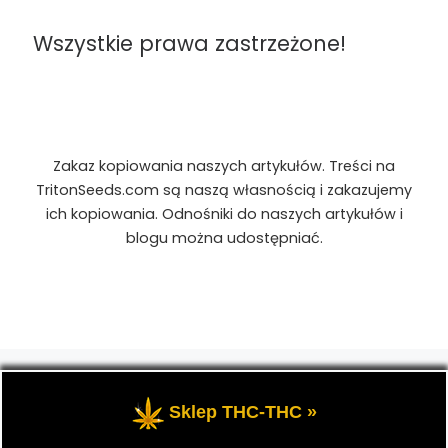
Wszystkie prawa zastrzeżone!
Zakaz kopiowania naszych artykułów. Treści na
TritonSeeds.com są naszą własnością i zakazujemy
ich kopiowania. Odnośniki do naszych artykułów i
blogu można udostępniać.
© 2026
TritonSeeds.com
– Wszelkie prawa
zastrzeżone
- Przedstawia portal-blog o Marihuanie,
Sklep THC-THC »
cannabis, konopiach indyjskich, CBD, RSO, THC.