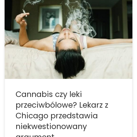
W otwartym liście do Chicago Tribune, lekarz Marc
Sloan wzywa do lepszego dostępu do marihuany
jako zdrowej alternatywy dla leków
przeciwbólowych i opioidów. Opioidy powiązane są
z uzależnieniem od leków przeciwbólowych, a w
niektórych przypadkach z uzależnieniem od heroiny.
Ważnym […]
Cannabis czy leki
przeciwbólowe? Lekarz z
Chicago przedstawia
niekwestionowany