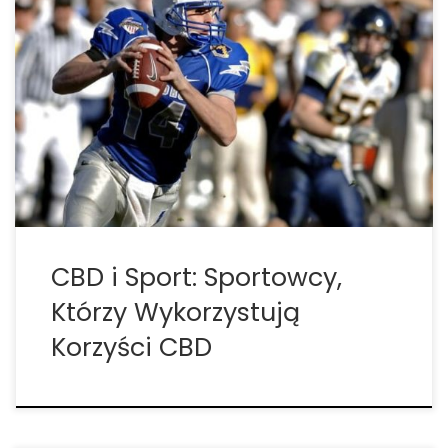
CBD i sport. Sportowcy, którzy wykorzystują korzyści
CBD. Wielu sportowców wykorzystuje CBD, aby
pomóc sobie w doświadczanych problemach
fizycznych. Świat sportu zawodowego od zawsze
obarczony jest wieloma wyzwaniami oraz
kontuzjami, które często spotykają sportowców i
towarzyszą im aż do końca […]
CBD i Sport: Sportowcy,
Którzy Wykorzystują
Korzyści CBD