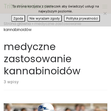
TritonSeeds.com
Ta strona korzysta z ciasteczek aby świadczyć usługi na
Przejdź do treści
Me
najwyższym poziomie.
Zgoda
Nie wyrażam zgody
Polityka prywatności
Strona główna
»
medyczne zastosowanie
kannabinoidów
medyczne
zastosowanie
kannabinoidów
3 wpisy