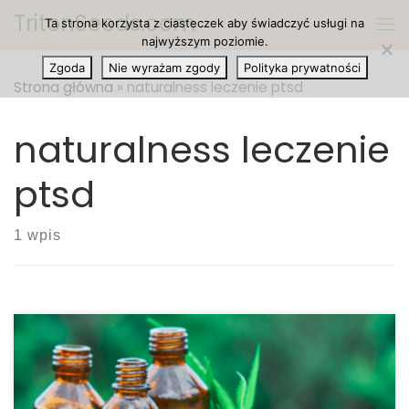
TritonSeeds.com
Ta strona korzysta z ciasteczek aby świadczyć usługi na
Przejdź do treści
Me
najwyższym poziomie.
Zgoda
Nie wyrażam zgody
Polityka prywatności
Strona główna
»
naturalness leczenie ptsd
naturalness leczenie
ptsd
1 wpis
CBD posiada wiele korzystnych właściwości, a w
tym pomaga osobom cierpiącym na PTSD.