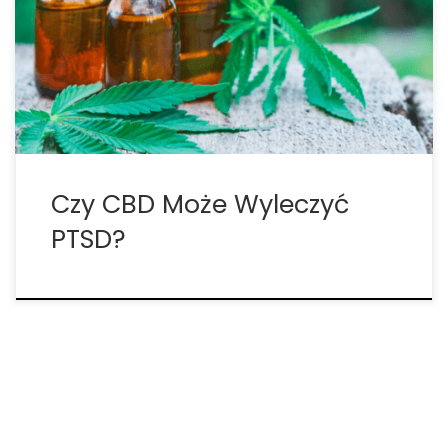
Niepokój oraz stres pojawiają się w Twoim życiu
każdego dnia, a chwile, w których nie jesteś
zestresowany są wyjątkiem? Jak można przeczytać
w artykule opublikowanym w „New […]
Czy CBD Może Wyleczyć
PTSD?