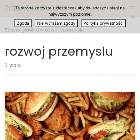
TritonSeeds.com
Ta strona korzysta z ciasteczek aby świadczyć usługi na
Przejdź do treści
Me
najwyższym poziomie.
Zgoda
Nie wyrażam zgody
Polityka prywatności
Strona główna
»
rozwoj przemyslu
rozwoj przemyslu
1 wpis
Niezbyt zaskakujące rezultaty badania mówią, że
palacze marihuany najczęściej sięgają po fast
food. Prawdą jest, że legalna marihuana jest
szkodliwa dla przemysłu farmaceutycznego i
przemysłu alkoholowego, ale istnieje jedna branża,