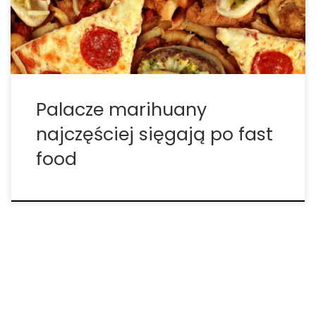
której wręcz marihuana pomaga w rozwoju:
przemysł fast food. Wyniki […]
Palacze marihuany
najczęściej sięgają po fast
food