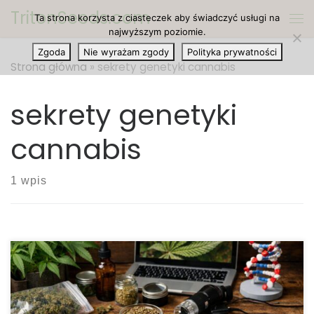
TritonSeeds.com
Ta strona korzysta z ciasteczek aby świadczyć usługi na
Przejdź do treści
Me
najwyższym poziomie.
Zgoda
Nie wyrażam zgody
Polityka prywatności
Strona główna
»
sekrety genetyki cannabis
sekrety genetyki
cannabis
1 wpis
Jak czytać opis genetyki odmian marihuany? Opis
genetyki odmian marihuany pełni dziś rolę
kluczowego źródła informacji dla osób