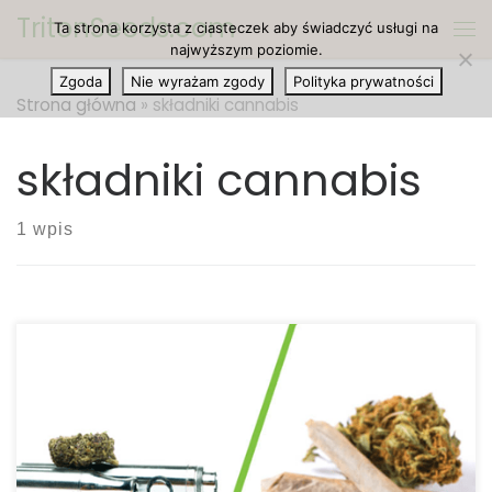
TritonSeeds.com
Ta strona korzysta z ciasteczek aby świadczyć usługi na
Przejdź do treści
Me
najwyższym poziomie.
Zgoda
Nie wyrażam zgody
Polityka prywatności
Strona główna
»
składniki cannabis
składniki cannabis
1 wpis
Koncentraty, oleje oraz ekstrakty wykonane z
cannabis oferują wiele unikalnych korzyści, których
nie doświadczysz podczas ich palenia. Od łatwego,
precyzyjnego dozowania po czyste i wyrafinowane
smaki, skupiają się one na składnikach cannabis,