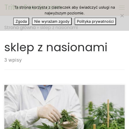
TritonSeeds.com
Ta strona korzysta z ciasteczek aby świadczyć usługi na
Przejdź do treści
Me
najwyższym poziomie.
Zgoda
Nie wyrażam zgody
Polityka prywatności
Strona główna
»
sklep z nasionami
sklep z nasionami
3 wpisy
Jak producenci kontrolują jakość nasion
marihuany? Jakość nasion marihuany ma ogromne
znaczenie dla wiarygodności producenta,
bezpieczeństwa zakupu oraz opinii, jaką marka
buduje na rynku. Profesjonalne firmy nie traktują