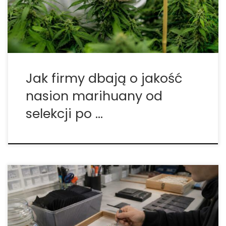
nasion jak zwykłego towaru, ale jak delikatny
materiał biologiczny, który wymaga wiedzy, […]
Jak firmy dbają o jakość
nasion marihuany od
selekcji po …
Jak przebiega proces pakowania nasion marihuany
w seedbanku? Proces pakowania nasion marihuany
w profesjonalnym seedbanku jest znacznie bardziej