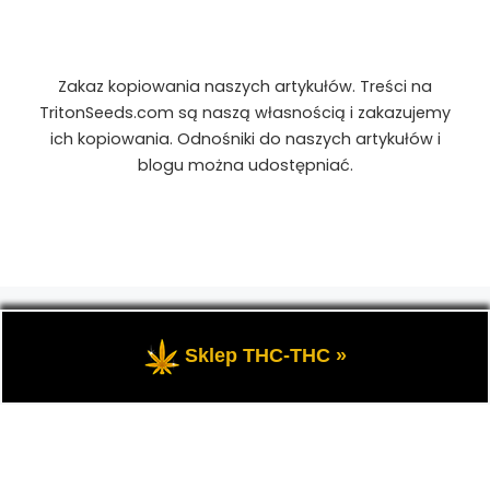
Zakaz kopiowania naszych artykułów. Treści na
TritonSeeds.com są naszą własnością i zakazujemy
ich kopiowania. Odnośniki do naszych artykułów i
blogu można udostępniać.
© 2026
TritonSeeds.com
– Wszelkie prawa
zastrzeżone
- Przedstawia portal-blog o Marihuanie,
Sklep THC-THC »
cannabis, konopiach indyjskich, CBD, RSO, THC.