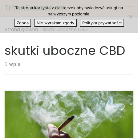
TritonSeeds.com
Ta strona korzysta z ciasteczek aby świadczyć usługi na
Przejdź do treści
Me
najwyższym poziomie.
Zgoda
Nie wyrażam zgody
Polityka prywatności
Strona główna
»
skutki uboczne CBD
skutki uboczne CBD
1 wpis
Czy istnieje zbyt duża dawka CBD, która może być
dla nas szkodliwa? Przyjrzyjmy się badaniom.
Kannabidiol (CBD) rozprzestrzeniający się jak pożar
wraz z ruchem legalizacji marihuany, jest
nieodurzającym związkiem rośliny cannabis, który