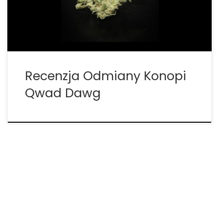
dojrzały aromat owocowy. Qwad Dawg świetnie
sprawdzi się w przypadku […]
Recenzja Odmiany Konopi
Qwad Dawg