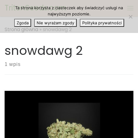
TritonSeeds.com
Ta strona korzysta z ciasteczek aby świadczyć usługi na
Przejdź do treści
Me
najwyższym poziomie.
Zgoda
Nie wyrażam zgody
Polityka prywatności
Strona główna
»
snowdawg 2
snowdawg 2
1 wpis
Ilość THC: 20 procent Ilość CBD: 0.1 procent
Rodowód: Snowdawg 2 Po posmakowaniu Qwad
Dawg z pewnością będziesz chciał więcej. Odmiana
może posiadać do 27 procent THC i ma pyszny,