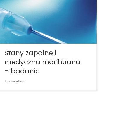
jest gorącym tematem do badań. Wraz z
dowiadywaniem się więcej o korzyściach
medycznych związanych z marihuaną,
coraz więcej badań wykazuje pozytywne
wyniki w leczeniu przewlekłego zapalenia i
związanych z nim […]
Stany zapalne i
medyczna marihuana
– badania
1 komentarz