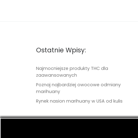
Ostatnie Wpisy:
Najmocniejsze produkty THC dla
zaawansowanych
Poznaj najbardziej owocowe odmiany
marihuany
Rynek nasion marihuany w USA od kulis
© 2026
TritonSeeds.com
– Wszelkie prawa 