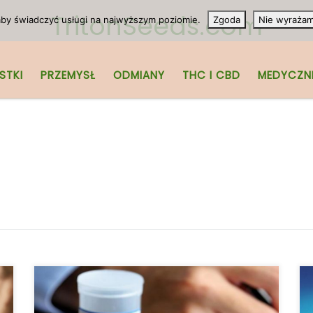
TritonSeeds.com
 aby świadczyć usługi na najwyższym poziomie.
Zgoda
Nie wyraża
STKI
PRZEMYSŁ
ODMIANY
THC I CBD
MEDYCZN
Wygląda na to, że CBD zajmuje specjalne
miejsce na panteonie środków