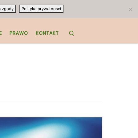
m zgody
Polityka prywatności
Search
E
PRAWO
KONTAKT
Jako czynnik występujący przy niektórych
z wiodących chorób, przewlekłe zapalenie