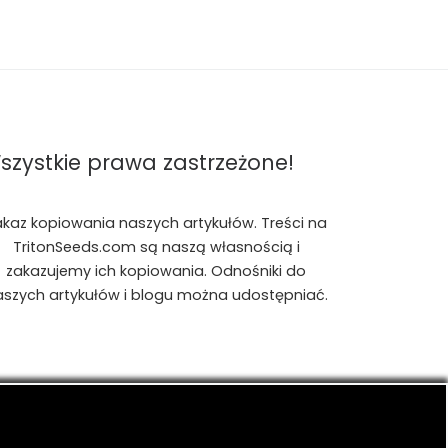
szystkie prawa zastrzeżone!
akaz kopiowania naszych artykułów. Treści na
TritonSeeds.com są naszą własnością i
zakazujemy ich kopiowania. Odnośniki do
aszych artykułów i blogu można udostępniać.
is, konopiach indyjskich, CBD, RSO, THC.