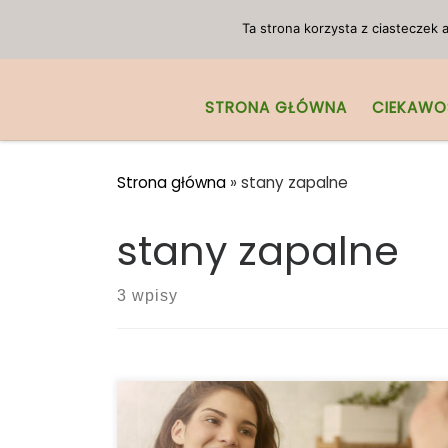
Przejdź do treści
Ta strona korzysta z ciasteczek
STRONA GŁÓWNA
CIEKAWO
Strona główna
»
stany zapalne
stany zapalne
3 wpisy
Co to jest CBG? Mniejszy kannabinoid o
dużym potencjale – wyjaśnienie. Mimo, że