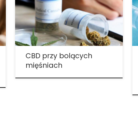
naprawczych. W ostatnich latach
kannabinoid zyskał sławę dzięki
badaniach o jego medycznym potencjale.
Masażyści oraz fizjoterapeuci zaczęli
włączać oleje i produkty CBD do swojej
rutyny pracy, a profesjonalni sportowcy
[…]
CBD przy bolących
mięśniach