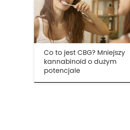
marihuana jest złożoną rośliną z ponad
400 jednostkami chemicznymi, przemysł
cannabis pozostał – w przeważającej
części – związany z dwoma konkretnymi
kannabinoidami THC i kanabidiolem
(CBD). Ale […]
Co to jest CBG? Mniejszy
kannabinoid o dużym
potencjale