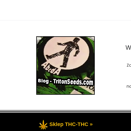
W
Z
n
Sklep THC-THC »
zastrzeżone
- Przedstawia portal-blog o Marihuanie, cannab