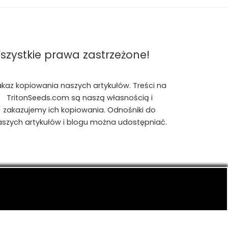
szystkie prawa zastrzeżone!
akaz kopiowania naszych artykułów. Treści na
TritonSeeds.com są naszą własnością i
zakazujemy ich kopiowania. Odnośniki do
aszych artykułów i blogu można udostępniać.
is, konopiach indyjskich, CBD, RSO, THC.