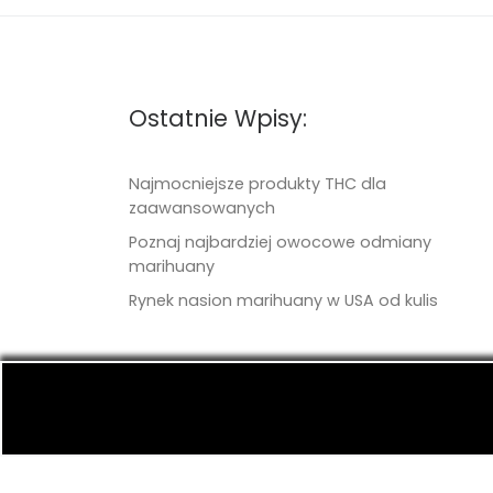
Ostatnie Wpisy:
Najmocniejsze produkty THC dla
zaawansowanych
Poznaj najbardziej owocowe odmiany
marihuany
Rynek nasion marihuany w USA od kulis
© 2026
TritonSeeds.com
– Wszelkie prawa 