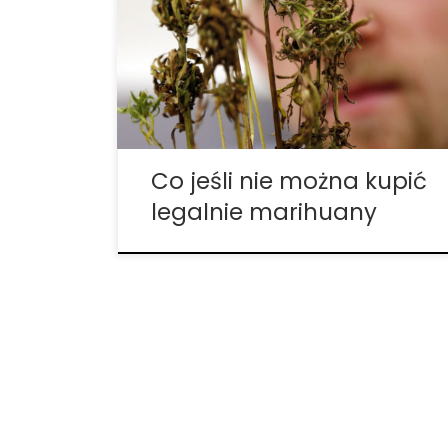
legalnie marihuany? Jeśli nie możesz
uzyskać legalnego dostępu do medycznej
marihuany, istnieje kilka innych, możliwych
opcji. Najważniejszą z nich jest olejek CBD z
konopi. Olejek CBD wytwarzany […]
Co jeśli nie można kupić
legalnie marihuany