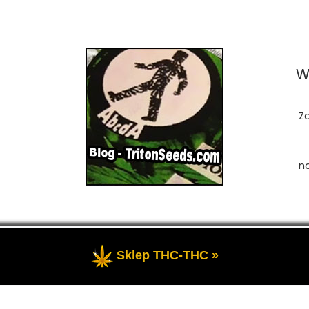
W
Z
n
Sklep THC-THC »
zastrzeżone
- Przedstawia portal-blog o Marihuanie, cannab