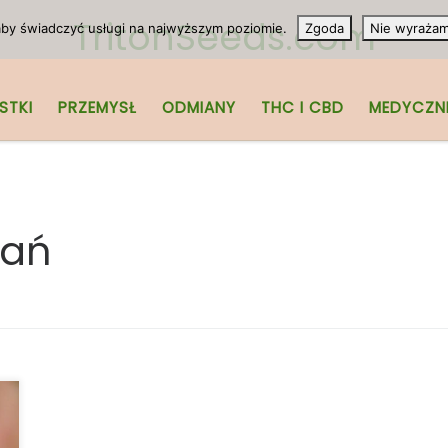
TritonSeeds.com
 aby świadczyć usługi na najwyższym poziomie.
Zgoda
Nie wyraża
STKI
PRZEMYSŁ
ODMIANY
THC I CBD
MEDYCZN
wań