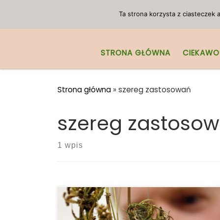
Przejdź do treści
Ta strona korzysta z ciasteczek
STRONA GŁÓWNA
CIEKAWO
Strona główna
»
szereg zastosowań
szereg zastoso
1 wpis
Co jeśli nie można kupić legalnie
marihuany Co zrobić jeśli nie można kupić