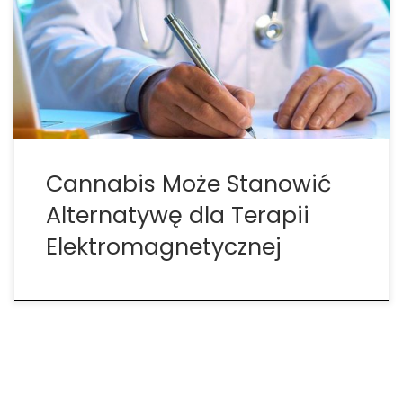
indyjskie mogą stanowić alternatywną opcję
leczenia dla osób cierpiących na chroniczny,
nieprzewidywalny stres. Naukowcy z Wydziału
Psychiatrii, Oddziału Anestezjologii i Instytutu
Neuronauki Szpitala w Xijing, Czwartego […]
Cannabis Może Stanowić
Alternatywę dla Terapii
Elektromagnetycznej