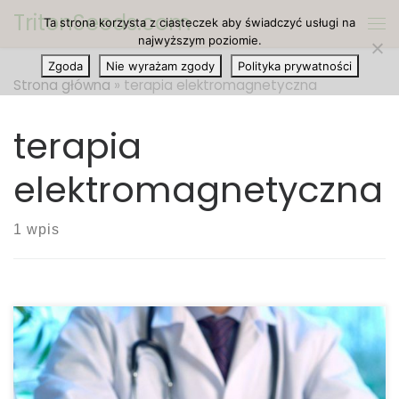
TritonSeeds.com
Ta strona korzysta z ciasteczek aby świadczyć usługi na
Przejdź do treści
Me
najwyższym poziomie.
Zgoda
Nie wyrażam zgody
Polityka prywatności
Strona główna
»
terapia elektromagnetyczna
terapia
elektromagnetyczna
1 wpis
Nowe badanie analizujące skutki powtarzalnej
przezczaszkowej stymulacji magnetycznej lub
terapii elektromagnetycznej ujawniło, że konopie