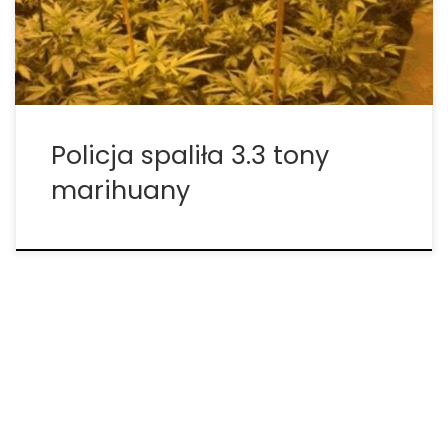
gigantyczną chmurę, która następnie
rozprzestrzeniła się po okolicy. […]
Policja spaliła 3.3 tony
marihuany