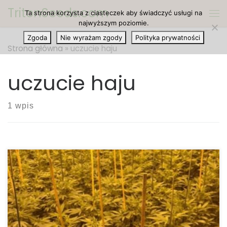
TritonSeeds.com
Ta strona korzysta z ciasteczek aby świadczyć usługi na
Przejdź do treści
Me
najwyższym poziomie.
Zgoda
Nie wyrażam zgody
Polityka prywatności
Strona główna
»
uczucie haju
uczucie haju
1 wpis
Indonezyjska policja sprawiła, że wszyscy
mieszkańcy w mieście byli na haju (przez
przypadek) po spaleniu stosu 3.3 tonu marihuany
tuż obok swojego biura. Mieszkańcy okolicy West
Jakarta zostali odurzeni oparami, które utworzyły