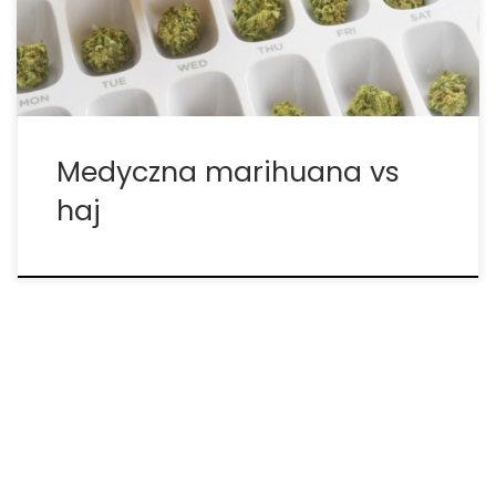
w marihuanie. Są to: • Tetrahydrokannabinol (THC):
THC jest […]
Medyczna marihuana vs
haj