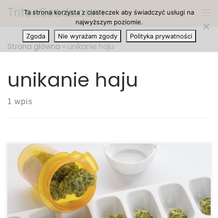
TritonSeeds.com
Ta strona korzysta z ciasteczek aby świadczyć usługi na
Przejdź do treści
Me
najwyższym poziomie.
Zgoda
Nie wyrażam zgody
Polityka prywatności
Strona główna
»
unikanie haju
unikanie haju
1 wpis
Czy medyczna marihuana może sprawić, że
będziesz na haju? Odpowiedź brzmi: tak i nie. To
zależy od substancji czynnych i odmiany
marihuany, którą zastosujesz. Istnieją dwie
podstawowe substancje chemiczne znajdujące się