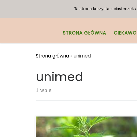
Przejdź do treści
Ta strona korzysta z ciasteczek
STRONA GŁÓWNA
CIEKAWO
Strona główna
»
unimed
unimed
1 wpis
Zatwierdzenie syntetycznego THC
Zatwierdzenie syntetycznego THC przez