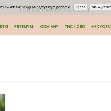
TritonSeeds.com
 aby świadczyć usługi na najwyższym poziomie.
Zgoda
Nie wyraża
STKI
PRZEMYSŁ
ODMIANY
THC I CBD
MEDYCZN