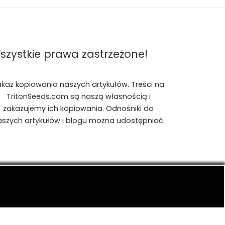
szystkie prawa zastrzeżone!
akaz kopiowania naszych artykułów. Treści na
TritonSeeds.com są naszą własnością i
zakazujemy ich kopiowania. Odnośniki do
aszych artykułów i blogu można udostępniać.
is, konopiach indyjskich, CBD, RSO, THC.