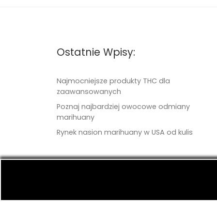
Ostatnie Wpisy:
Najmocniejsze produkty THC dla
zaawansowanych
Poznaj najbardziej owocowe odmiany
marihuany
Rynek nasion marihuany w USA od kulis
© 2026
TritonSeeds.com
– Wszelkie prawa 