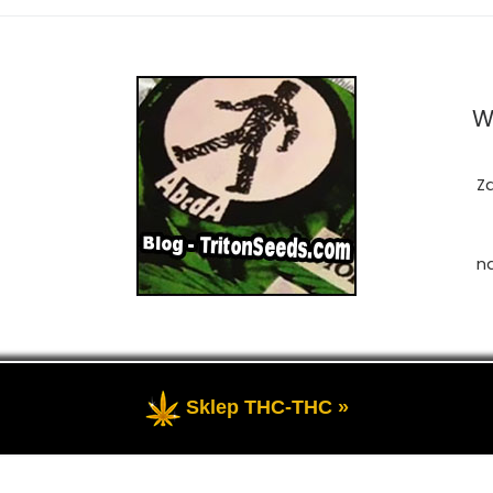
W
Z
n
Sklep THC-THC »
zastrzeżone
- Przedstawia portal-blog o Marihuanie, cannab