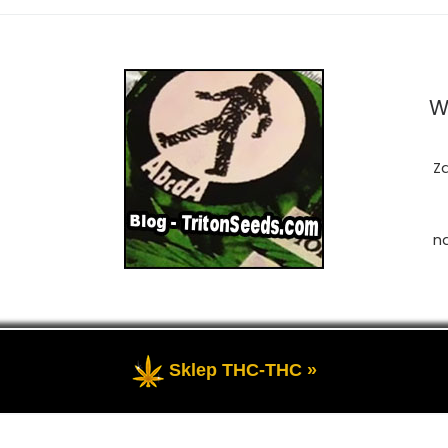
W
Z
n
Sklep THC-THC »
zastrzeżone
- Przedstawia portal-blog o Marihuanie, cannab