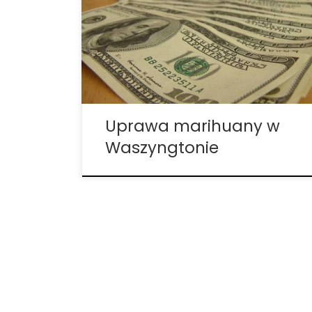
użytkowej marihuany wyprodukowano w
roku podatkowym 2017 w ramach
Washington’s Legal System. Market
legalnej marihuany w Waszyngtonie
rośnie, co prowadzi do powstawania
dużej ilości cannabis. Według Washington
State Liquor and Cannabis […]
Uprawa marihuany w
Waszyngtonie