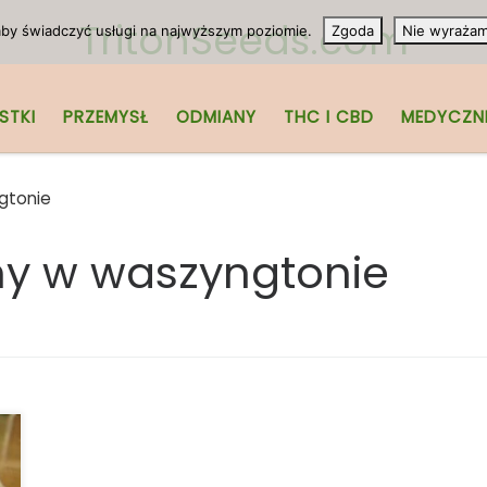
TritonSeeds.com
 aby świadczyć usługi na najwyższym poziomie.
Zgoda
Nie wyraża
STKI
PRZEMYSŁ
ODMIANY
THC I CBD
MEDYCZN
gtonie
y w waszyngtonie