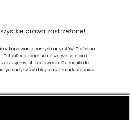
szystkie prawa zastrzeżone!
akaz kopiowania naszych artykułów. Treści na
TritonSeeds.com są naszą własnością i
zakazujemy ich kopiowania. Odnośniki do
aszych artykułów i blogu można udostępniać.
is, konopiach indyjskich, CBD, RSO, THC.