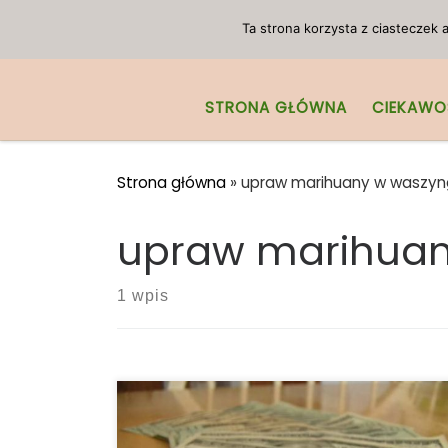
Przejdź do treści
Ta strona korzysta z ciasteczek
STRONA GŁÓWNA
CIEKAWO
Strona główna
»
upraw marihuany w waszyn
upraw marihuan
1 wpis
Ile marihuany uprawia się w
Waszyngtonie? Ponad 150.000 funtów