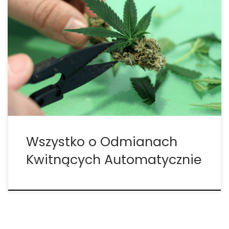
Odmiany automatycznie kwitnące mogą dawać
naprawdę imponujące plony w optymalnych
warunkach. Ale jakie powinny być te warunki?
Odpowiednie oświetlenie Wszystkie automatycznie
kwitnące marihuany posiadają geny ruderalis –
umożliwiających szybszy, bardziej odporny wzrost
bez konieczności zmiany harmonogramu
oświetlenia w celu wywołania […]
Wszystko o Odmianach
Kwitnących Automatycznie