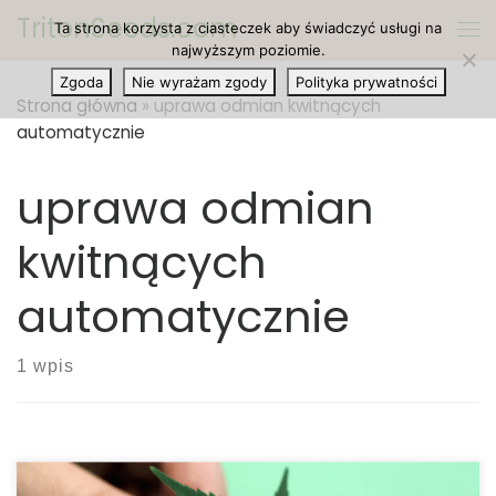
TritonSeeds.com
Ta strona korzysta z ciasteczek aby świadczyć usługi na
Przejdź do treści
Me
najwyższym poziomie.
Zgoda
Nie wyrażam zgody
Polityka prywatności
Strona główna
»
uprawa odmian kwitnących
automatycznie
uprawa odmian
kwitnących
automatycznie
1 wpis