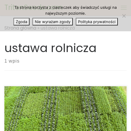
TritonSeeds.com
Ta strona korzysta z ciasteczek aby świadczyć usługi na
Przejdź do treści
Me
najwyższym poziomie.
Zgoda
Nie wyrażam zgody
Polityka prywatności
Strona główna
»
ustawa rolnicza
ustawa rolnicza
1 wpis
Konopie są teraz legalne, co to oznacza dla
przyszłości cannabis? Niedawno prezydent Trump
podpisał ustawę rolniczą, która legalizuje uprawę
konopi. Jak wpłynie to na branżę? Prezydent Trump