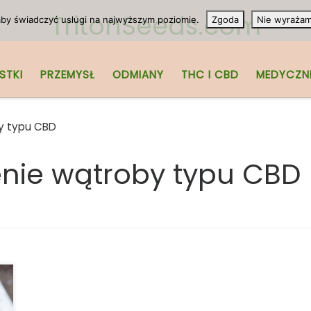
TritonSeeds.com
 aby świadczyć usługi na najwyższym poziomie.
Zgoda
Nie wyraża
STKI
PRZEMYSŁ
ODMIANY
THC I CBD
MEDYCZN
y typu CBD
nie wątroby typu CBD