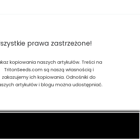
szystkie prawa zastrzeżone!
akaz kopiowania naszych artykułów. Treści na
TritonSeeds.com są naszą własnością i
zakazujemy ich kopiowania. Odnośniki do
aszych artykułów i blogu można udostępniać.
is, konopiach indyjskich, CBD, RSO, THC.