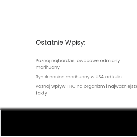
Ostatnie Wpisy:
Poznaj najbardziej owocowe odmiany
marihuany
Rynek nasion marihuany w USA od kulis
Poznaj wpływ THC na organizm i najważniejsz
fakty
© 2026
TritonSeeds.com
– Wszelkie prawa 