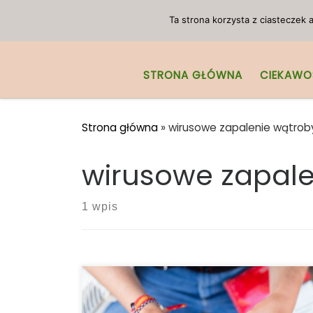
Przejdź do treści
Ta strona korzysta z ciasteczek
STRONA GŁÓWNA
CIEKAWO
Strona główna
»
wirusowe zapalenie wątrob
wirusowe zapale
1 wpis
Pacjenci z wirusowym zapaleniem
wątroby typu C posiadają zwiększone