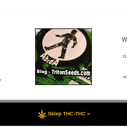
W
Z
n
e
Sklep THC-THC »
zastrzeżone
- Przedstawia portal-blog o Marihuanie, cannab