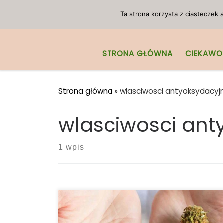
Przejdź do treści
Ta strona korzysta z ciasteczek
STRONA GŁÓWNA
CIEKAWO
Strona główna
»
wlasciwosci antyoksydacyj
wlasciwosci ant
1 wpis
CBD, THC i inne kannabinoidy mogą być
naszymi sojusznikami w wojnie z