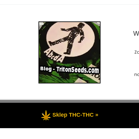
W
Z
n
Sklep THC-THC »
zastrzeżone
- Przedstawia portal-blog o Marihuanie, cannab