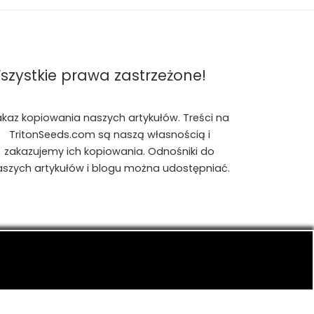
szystkie prawa zastrzeżone!
akaz kopiowania naszych artykułów. Treści na
TritonSeeds.com są naszą własnością i
zakazujemy ich kopiowania. Odnośniki do
aszych artykułów i blogu można udostępniać.
is, konopiach indyjskich, CBD, RSO, THC.