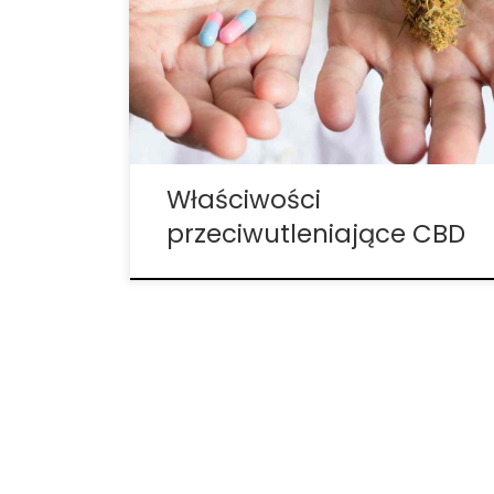
antyoksydantami i wolnymi rodnikami.
Nauka dowodzi, że kannabinoidy mają
właściwości przeciwutleniające i
neuroprotekcyjne. Badania laboratoryjne
wykazują obiecujące dowody na to, że
CBD sprawdza się w nawet naprawdę
ciężkich […]
Właściwości
przeciwutleniające CBD