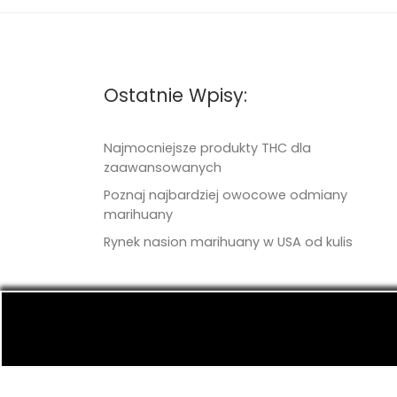
Ostatnie Wpisy:
Najmocniejsze produkty THC dla
zaawansowanych
Poznaj najbardziej owocowe odmiany
marihuany
Rynek nasion marihuany w USA od kulis
© 2026
TritonSeeds.com
– Wszelkie prawa 