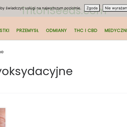
TritonSeeds.com
 aby świadczyć usługi na najwyższym poziomie.
Zgoda
Nie wyraża
STKI
PRZEMYSŁ
ODMIANY
THC I CBD
MEDYCZN
ne
yoksydacyjne