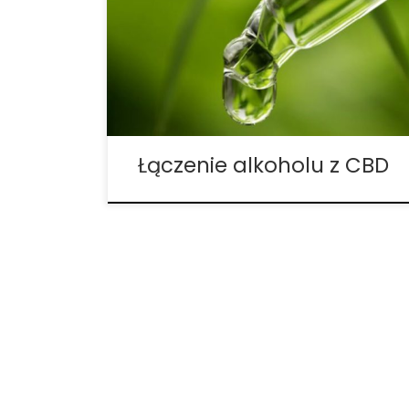
warto mieszać jedno z drugim?
Zapraszamy do czytania. Istnieją pewne
oczywiste obawy dotyczące mieszania
alkoholu z marihuany. Ale co z CBD?
Mieszanie kannabidiolu z piwem i
koktajlami alkoholowymi […]
Łączenie alkoholu z CBD