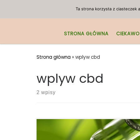
Przejdź do treści
Ta strona korzysta z ciasteczek
STRONA GŁÓWNA
CIEKAWO
Strona główna
»
wplyw cbd
wplyw cbd
2 wpisy
Badania pokazują, że CBD i alkohol
wyraźnie działają na siebie. Zatem czy