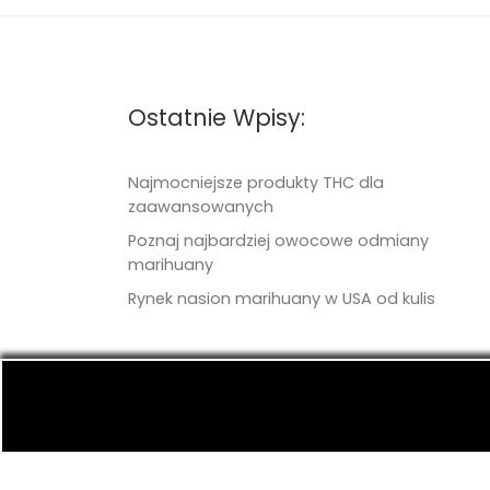
Ostatnie Wpisy:
Najmocniejsze produkty THC dla
zaawansowanych
Poznaj najbardziej owocowe odmiany
marihuany
Rynek nasion marihuany w USA od kulis
© 2026
TritonSeeds.com
– Wszelkie prawa 