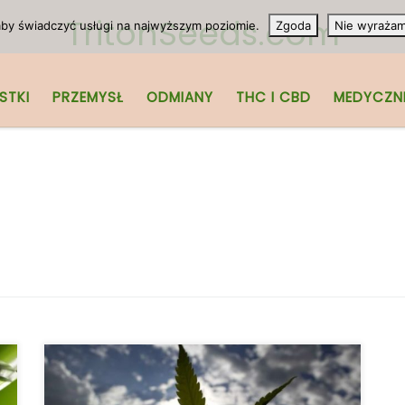
TritonSeeds.com
 aby świadczyć usługi na najwyższym poziomie.
Zgoda
Nie wyraża
STKI
PRZEMYSŁ
ODMIANY
THC I CBD
MEDYCZN
Z pewnością już wiesz, że istnieje wiele
odmian marihuany, które mają różny