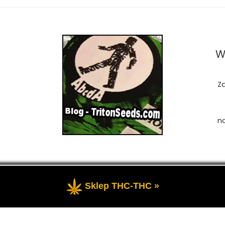
W
Z
n
Sklep THC-THC »
zastrzeżone
- Przedstawia portal-blog o Marihuanie, cannab