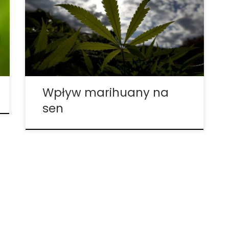
wpływ na organizm. Odmiany, które
powodują haj, mają więcej THC i mniej
CBD. Odmiany te są najbardziej
powszechne, ale nie tylko z powodu haju.
W rzeczywistości, większość badań […]
Wpływ marihuany na
sen