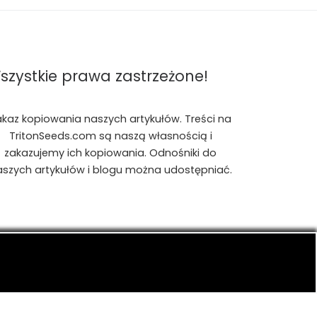
szystkie prawa zastrzeżone!
akaz kopiowania naszych artykułów. Treści na
TritonSeeds.com są naszą własnością i
zakazujemy ich kopiowania. Odnośniki do
aszych artykułów i blogu można udostępniać.
is, konopiach indyjskich, CBD, RSO, THC.