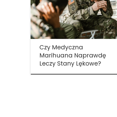
osób cierpiących na stany lękowe. Poznaj
zalety i wady używania konopi indyjskich w
leczeniu lęku. 1. W jaki sposób marihuana
pomaga na stany lękowe? Kiedy
większość ludzi myśli o lęku, zwykle […]
Czy Medyczna
Marihuana Naprawdę
Leczy Stany Lękowe?