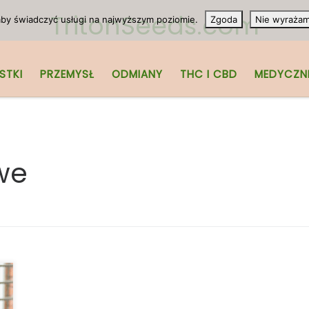
TritonSeeds.com
 aby świadczyć usługi na najwyższym poziomie.
Zgoda
Nie wyraża
STKI
PRZEMYSŁ
ODMIANY
THC I CBD
MEDYCZN
we