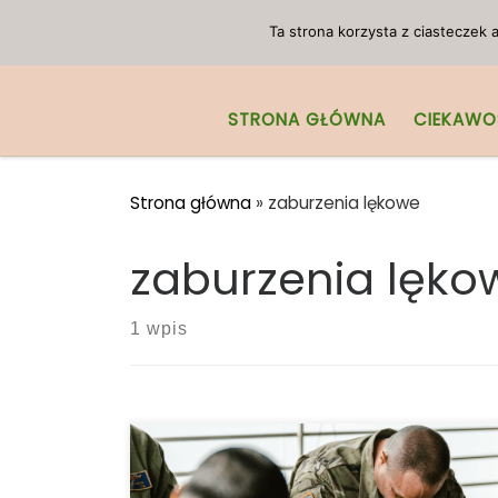
Przejdź do treści
Ta strona korzysta z ciasteczek
STRONA GŁÓWNA
CIEKAWO
Strona główna
»
zaburzenia lękowe
zaburzenia lęko
1 wpis
Medyczna marihuana może być
skuteczną metodą leczenia dla niektórych