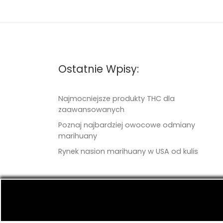
Ostatnie Wpisy:
Najmocniejsze produkty THC dla
zaawansowanych
Poznaj najbardziej owocowe odmiany
marihuany
Rynek nasion marihuany w USA od kulis
© 2026
TritonSeeds.com
– Wszelkie prawa 