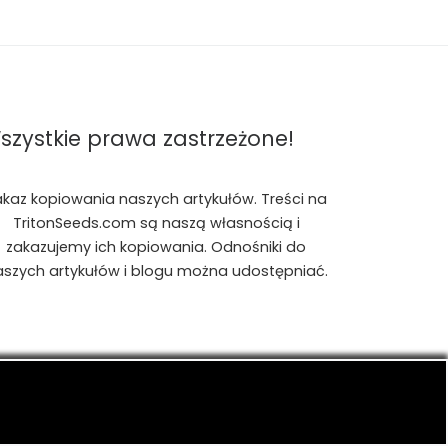
szystkie prawa zastrzeżone!
akaz kopiowania naszych artykułów. Treści na
TritonSeeds.com są naszą własnością i
zakazujemy ich kopiowania. Odnośniki do
aszych artykułów i blogu można udostępniać.
is, konopiach indyjskich, CBD, RSO, THC.