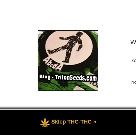
W
Z
n
Sklep THC-THC »
zastrzeżone
- Przedstawia portal-blog o Marihuanie, cannab