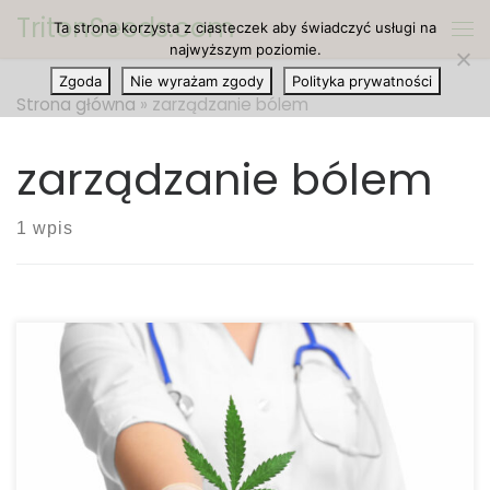
TritonSeeds.com
Ta strona korzysta z ciasteczek aby świadczyć usługi na
Przejdź do treści
Me
najwyższym poziomie.
Zgoda
Nie wyrażam zgody
Polityka prywatności
Strona główna
»
zarządzanie bólem
zarządzanie bólem
1 wpis
Zarządzanie bólem jest jednym z głównych
powodów, dla których ludzie używają medycznej
marihuany. Według nowego badania
przeprowadzonego przez Harvard Medical School i
McLean Hospital w Bostonie, leczenie konopiami