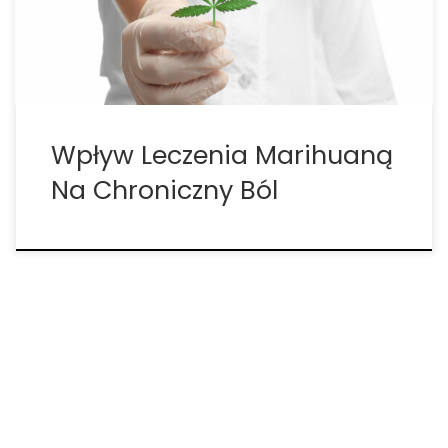
może znacząco pomóc w przewlekłym bólu. Jak
donosi Pain News Network, 37 […]
Wpływ Leczenia Marihuaną
Na Chroniczny Ból