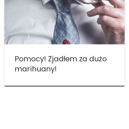
pewnym momencie swojego życia, więc spróbuj nie
panikować. Na szczęście nikt nigdy nie umarł z
powodu przedawkowania marihuany, i ty też nie
umrzesz. Wszystko co możesz […]
Pomocy! Zjadłem za dużo
marihuany!