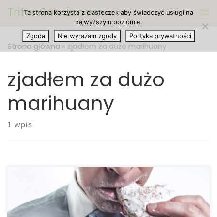
TritonSeeds.com
Ta strona korzysta z ciasteczek aby świadczyć usługi na
Przejdź do treści
Me
najwyższym poziomie.
Zgoda
Nie wyrażam zgody
Polityka prywatności
Strona główna
»
zjadłem za dużo marihuany
zjadłem za dużo
marihuany
1 wpis
Jest to typowe wołanie o pomoc nowicjusza
marihuany. Każdy z nas doświadczył tego w