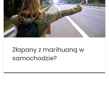
tego jest pamiętanie o kilku rzeczach: • jedź z
zachowaniem bezpiecznej prędkości, przestrzegaj
wszystkich zasad ruchu drogowego • bądź dobrym
sąsiadem, unikaj nadmiernie hałaśliwych zachowań
i zbyt […]
Złapany z marihuaną w
samochodzie?