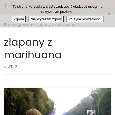
TritonSeeds.com
Ta strona korzysta z ciasteczek aby świadczyć usługi na
Przejdź do treści
Me
najwyższym poziomie.
Zgoda
Nie wyrażam zgody
Polityka prywatności
Strona główna
»
zlapany z marihuana
zlapany z
marihuana
1 wpis
Co zrobić, gdy zostaniesz złapany z marihuaną w
samochodzie? Najlepszym sposobem na uniknięcie