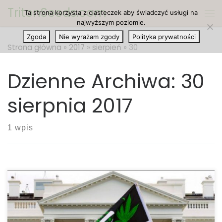
TritonSeeds.com
Ta strona korzysta z ciasteczek aby świadczyć usługi na
Przejdź do treści
Me
najwyższym poziomie.
Zgoda
Nie wyrażam zgody
Polityka prywatności
Strona główna
»
2017
»
sierpień
»
30
Dzienne Archiwa:
30
sierpnia 2017
1 wpis
Niecałe dwa miesiące temu stan Nowy Jork dodał
ból chroniczny do listy kwalifikujących warunków do