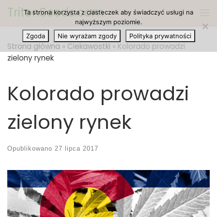
TritonSeeds.com
Ta strona korzysta z ciasteczek aby świadczyć usługi na
Przejdź do treści
Me
najwyższym poziomie.
Zgoda
Nie wyrażam zgody
Polityka prywatności
Strona główna
»
Ciekawostki
»
Kolorado prowadzi
zielony rynek
Kolorado prowadzi
zielony rynek
Opublikowano
27 lipca 2017