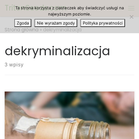
TritonSeeds.com
Ta strona korzysta z ciasteczek aby świadczyć usługi na
Przejdź do treści
Me
najwyższym poziomie.
Zgoda
Nie wyrażam zgody
Polityka prywatności
Strona główna
»
dekryminalizacja
dekryminalizacja
3 wpisy
Dlaczego alkohol jest legalny, a marihuana nie? Nie
jest tajemnicą, że historia lubi się powtarzać, ale nie
zawsze jest to tak oczywiste. Przykład: pozornie
niekończąca się wojna Ameryki z marihuaną może