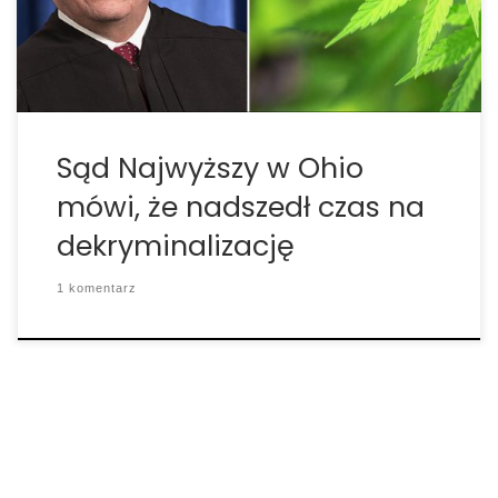
w których olbrzymią rolę odgrywała marihuana.
Sędzia William O’Neill przyglądał się […]
Sąd Najwyższy w Ohio
mówi, że nadszedł czas na
dekryminalizację
1 komentarz