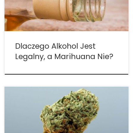
wywodzić się bezpośrednio z ery prohibicji, która
była spektakularną […]
Dlaczego Alkohol Jest
Legalny, a Marihuana Nie?
Medyczna Marihuana w Leczeniu Wielu Chorób
Cannabis jako skuteczna i bezpieczna alternatywa
w leczeniu wielu schorzeń to obecnie naprawdę
duży temat. Naprawdę rzadko mija miesiąc bez
publikacji przełomowych lub postępowych badań