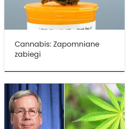
na ten temat. W związku z coraz bardziej
rozpowszechnionymi […]
Cannabis: Zapomniane
zabiegi
Sąd Najwyższy w Ohio stwierdził niedawno, że
kryminalizacja cannabis jest poważnym
marnotrawstwem pieniędzy i uważa, że stan
powinien wypuścić wszystkich więźniów, którzy
dopuścili się przestępstwa bez użycia przemocy, a