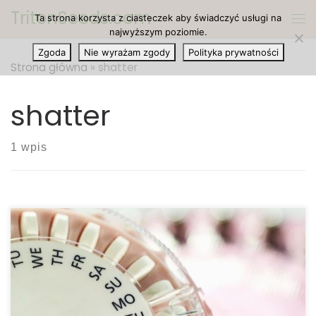
TritonSeeds.com
Ta strona korzysta z ciasteczek aby świadczyć usługi na
Przejdź do treści
Me
najwyższym poziomie.
Zgoda
Nie wyrażam zgody
Polityka prywatności
Strona główna
»
shatter
shatter
1 wpis
Czym jest olej cannabis? Z naukowego punktu
widzenia, olej cannabis jest gęstą, lepką substancją
składającą się z kannabinoidów, takich jak THC i
CBD, które są ekstrahowane z roślin cannabis. Olej