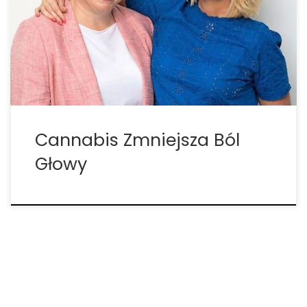
prowadzonych przez Carrie Cuttler, asystentkę
profesora psychologii na Uniwersytecie Stanowym
Waszyngton, inhalowane cannabis zmniejsza
nasilenie bólu głowy o 47,3% oraz migreny o 49,6%.
Badanie, opublikowane niedawno online w […]
Cannabis Zmniejsza Ból
Głowy