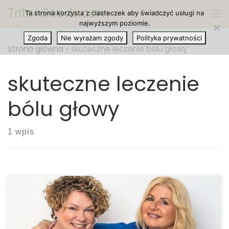
TritonSeeds.com
Ta strona korzysta z ciasteczek aby świadczyć usługi na
Przejdź do treści
Me
najwyższym poziomie.
Zgoda
Nie wyrażam zgody
Polityka prywatności
Strona główna
»
skuteczne leczenie bólu głowy
skuteczne leczenie
bólu głowy
1 wpis
Cannabis zmniejsza ból głowy oraz migreny o
prawie połowę. Według ostatnich badań