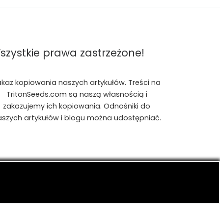
szystkie prawa zastrzeżone!
akaz kopiowania naszych artykułów. Treści na
TritonSeeds.com są naszą własnością i
zakazujemy ich kopiowania. Odnośniki do
aszych artykułów i blogu można udostępniać.
is, konopiach indyjskich, CBD, RSO, THC.