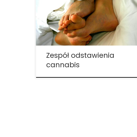
innego – zdecydowałeś się na detoks od
marihuany. Chociaż detoksykacja jest
czasami synonimem wycofania,
detoksykacja od THC nie sprawia, że się
trzęsiesz czy pocisz. Tak naprawdę, w
zależności […]
Zespół odstawienia
cannabis