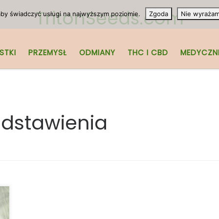
TritonSeeds.com
 aby świadczyć usługi na najwyższym poziomie.
Zgoda
Nie wyraża
STKI
PRZEMYSŁ
ODMIANY
THC I CBD
MEDYCZN
odstawienia