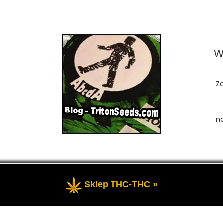
W
Z
n
Sklep THC-THC »
zastrzeżone
- Przedstawia portal-blog o Marihuanie, cannab