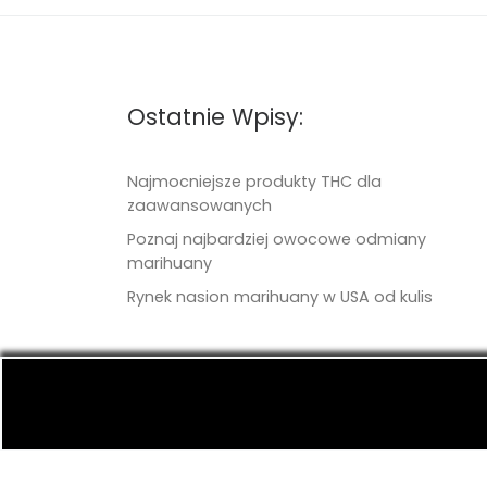
Ostatnie Wpisy:
Najmocniejsze produkty THC dla
zaawansowanych
Poznaj najbardziej owocowe odmiany
marihuany
Rynek nasion marihuany w USA od kulis
© 2026
TritonSeeds.com
– Wszelkie prawa 