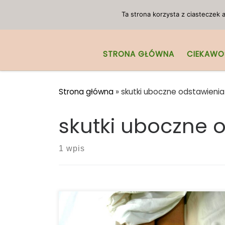
Przejdź do treści
Ta strona korzysta z ciasteczek
STRONA GŁÓWNA
CIEKAWO
Strona główna
»
skutki uboczne odstawienia
skutki uboczne 
1 wpis
Z jakiegokolwiek powodu – czy to test
narkotykowy, przerwa, odżywianie, czy coś