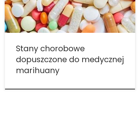
choroby, w której marihuana zapewnia ulgę”.
Wszystkie leki […]
Stany chorobowe
dopuszczone do medycznej
marihuany