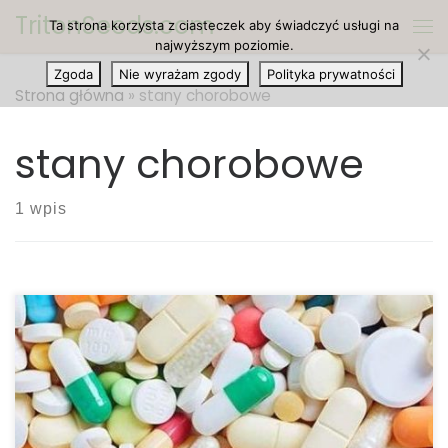
TritonSeeds.com
Ta strona korzysta z ciasteczek aby świadczyć usługi na
Przejdź do treści
Me
najwyższym poziomie.
Zgoda
Nie wyrażam zgody
Polityka prywatności
Strona główna
»
stany chorobowe
stany chorobowe
1 wpis
Większość stanów w USA oraz państw na świecie,
które dopuściły medyczną marihuanę posiada
ograniczoną listę warunków, przy których można
legalnie stosować lek. Natomiast w Kalifornii
marihuanę zaleca się w odniesieniu do „jakiejkolwiek