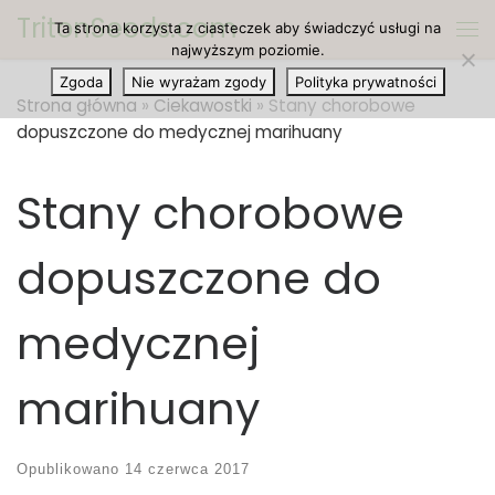
TritonSeeds.com
Ta strona korzysta z ciasteczek aby świadczyć usługi na
Przejdź do treści
Me
najwyższym poziomie.
Zgoda
Nie wyrażam zgody
Polityka prywatności
Strona główna
»
Ciekawostki
»
Stany chorobowe
dopuszczone do medycznej marihuany
Stany chorobowe
dopuszczone do
medycznej
marihuany
Opublikowano
14 czerwca 2017