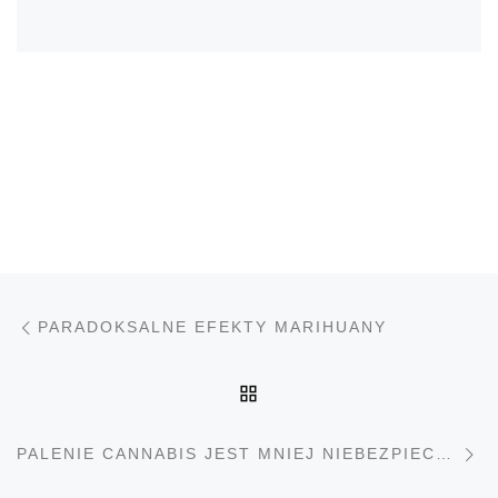
Nawigacja wpisu
Poprzedni wpis
PARADOKSALNE EFEKTY MARIHUANY
POWRÓT DO LISTY PO
N
PALENIE CANNABIS JEST MNIEJ NIEBEZPIECZNE