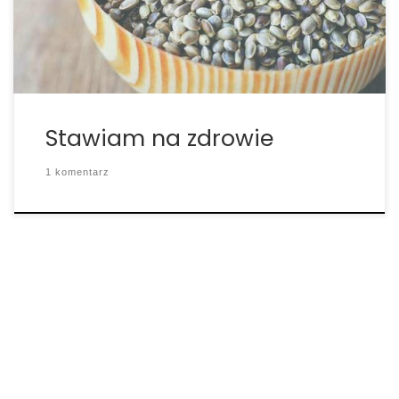
konsumować w tej formie (i taką właśnie formę my
preferujemy), ale także często […]
Stawiam na zdrowie
1 komentarz