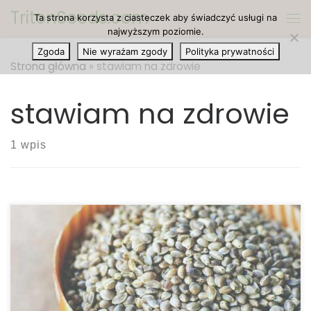
TritonSeeds.com
Ta strona korzysta z ciasteczek aby świadczyć usługi na
Przejdź do treści
Me
najwyższym poziomie.
Zgoda
Nie wyrażam zgody
Polityka prywatności
Strona główna
»
stawiam na zdrowie
stawiam na zdrowie
1 wpis
Konopie są obecnie dostępne w wielu jadalnych
formach, wszystkie pochodzą z łuskanych nasion
konopi i pod taką właśnie postacią można je
najłatwiej znaleźć. Można je oczywiście je