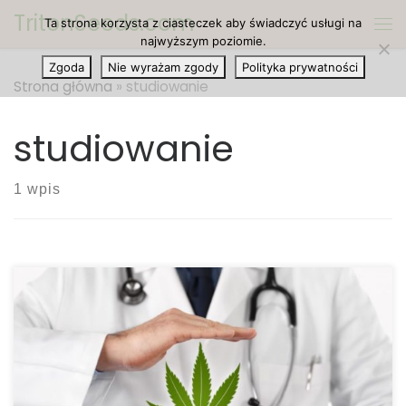
TritonSeeds.com
Ta strona korzysta z ciasteczek aby świadczyć usługi na
Przejdź do treści
Me
najwyższym poziomie.
Zgoda
Nie wyrażam zgody
Polityka prywatności
Strona główna
»
studiowanie
studiowanie
1 wpis
Czy cannabis może pomóc ci osiągać lepsze wyniki
w nauce? Czas, abyś był ze sobą szczery. Jeśli
jesteś studentem uniwersytetu, który uwielbia
marihuanę, zastanów się jak wpływa ona na twoje