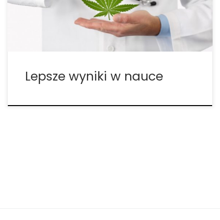
studia. Niektóre badania sugerują, że marihuana
może okazać się pomocna […]
Lepsze wyniki w nauce