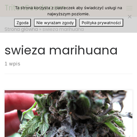
TritonSeeds.com
Ta strona korzysta z ciasteczek aby świadczyć usługi na
Przejdź do treści
Me
najwyższym poziomie.
Zgoda
Nie wyrażam zgody
Polityka prywatności
Strona główna
»
swieza marihuana
swieza marihuana
1 wpis
Na największe ryzyko, że wystąpi pleśń jesteśmy
narażeni podczas suszenia marihuany. Jednak
oczywiście istnieje szansa, że pojawi się ona na
każdym etapie – nawet podczas
nieodpowiedniego przechowywania. Jeśli