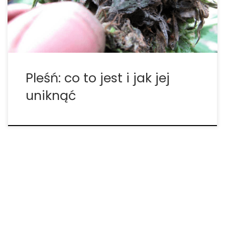
kiedykolwiek zastanawiałeś się, skąd się bierze pleśń
i jak wpływa marihuanę, nie […]
Pleśń: co to jest i jak jej
uniknąć