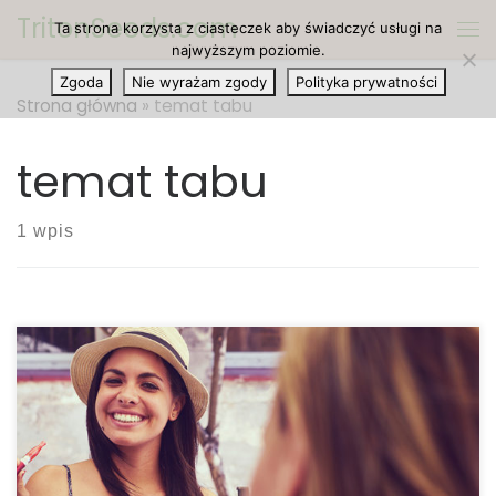
TritonSeeds.com
Ta strona korzysta z ciasteczek aby świadczyć usługi na
Przejdź do treści
Me
najwyższym poziomie.
Zgoda
Nie wyrażam zgody
Polityka prywatności
Strona główna
»
temat tabu
temat tabu
1 wpis
Cannabis jest przedmiotem wielu tematów tabu.
Jeden z nich dotyczy wpływu, jaki ma na poziom
neurologiczny i bezpośredni odnośnie związku z
zaburzeniami psychotycznymi. Marihuana nie jest
dla wszystkich, są osoby, które nie nadają się do