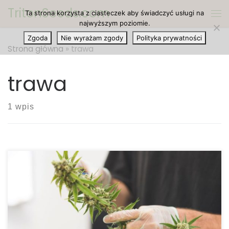
TritonSeeds.com
Ta strona korzysta z ciasteczek aby świadczyć usługi na
Przejdź do treści
Me
najwyższym poziomie.
Zgoda
Nie wyrażam zgody
Polityka prywatności
Strona główna
»
trawa
trawa
1 wpis
Często słyszane przezwisko dla cannabis – trawa
(ang. weed) – wynika z jej zdolności do wzrostu
prawie wszędzie, w różnych warunkach i różnych
klimatach.Hydroponika odnosi się po prostu do