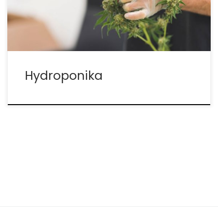
roślin uprawianych przy użyciu roztworu wody
odżywczej i obojętnego podłoża do […]
Hydroponika